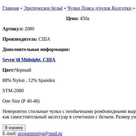
Главная
»
Эротическое бельё
»
Чулки Пояса д/чулок Колготки
Цена:
450
a
Артикул:
2080
Производитель:
США
Дополнительная информация:
Seven`til Midnight, США
Цвет:
Черный
88% Nylon , 12% Spandex
STM-2080
One Size (Р 40-48)
Невероятно стильные чулки с необычными ромбовидными вырез
как самостоятельный аксессуар в сочетании с бельем. Размер у
В корзину
E-mail:
sexgarmoniya@mail.ru