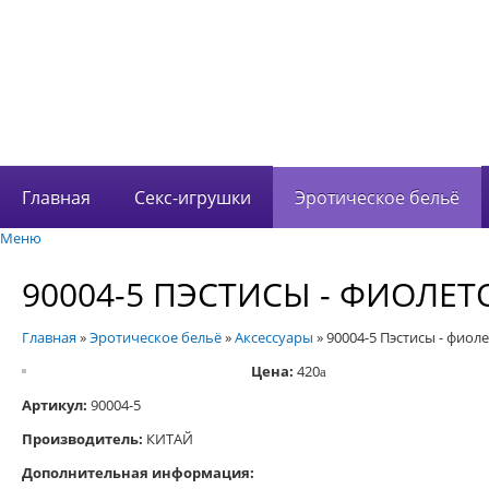
В корзине 0 това
на сумму
0 руб.
Главная
Секс-игрушки
Эротическое бельё
Меню
90004-5 ПЭСТИСЫ - ФИОЛЕ
Главная
»
Эротическое бельё
»
Аксессуары
»
90004-5 Пэстисы - фиол
Цена:
420
a
Артикул:
90004-5
Производитель:
КИТАЙ
Дополнительная информация: