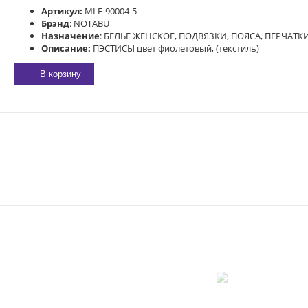
Артикул:
MLF-90004-5
Брэнд
: NOTABU
Назначение
: БЕЛЬЁ ЖЕНСКОЕ, ПОДВЯЗКИ, ПОЯСА, ПЕРЧАТК
Описание:
ПЭСТИСЫ цвет фиолетовый, (текстиль)
В корзину
E-MAIL:
sexgarmoniya@mail.ru
Соглас