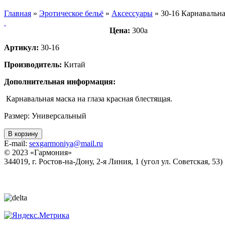
Главная
»
Эротическое бельё
»
Аксессуары
»
30-16 Карнавальна
Цена:
300
a
Артикул:
30-16
Производитель:
Китай
Дополнительная информация:
Карнавальная маска на глаза красная блестящая.
Размер: Универсальный
В корзину
E-mail:
sexgarmoniya@mail.ru
© 2023 «
Гармония
»
344019
, г.
Ростов-на-Дону
,
2-я Линия, 1 (угол ул. Советская, 53)
Политика конфиденциальности
Согласие на обработку персональных данных
Статьи