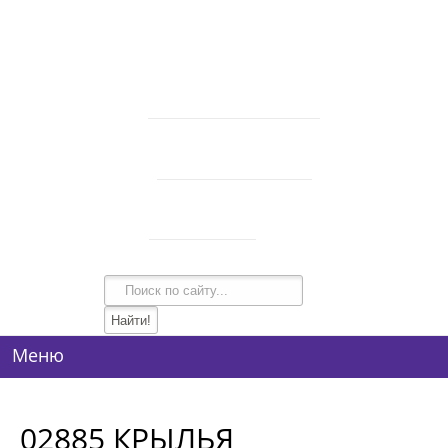
В корзине 0 товаров
на сумму
0 руб.
intim-garmonia@mail.ru
750-44-34
+7 (928)
750-54-74
+7 (928)
134-99-95
+7 (938)
Режим работы
10:00-21:00
Меню
02885 КРЫЛЬЯ