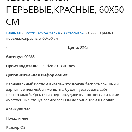
ПЕРЬЕВЫЕ,КРАСНЫЕ, 60Х50
СМ
Главная
»
Эротическое бельё
»
Аксессуары
»
02885 Крылья
перьевые,красные, 60х50 см
Цена:
850
a
Артикул:
02885
Производитель:
Le Frivole Costumes
Дополнительная информация:
Карнавальный костюм ангела – это всегда беспроигрышный
вариант, в нем любая женщина будет чувствовать себя
неотразимой. Крылья из перьев, удивительно живые и такие
чувственные станут великолепным дополнением к наряду.
Артикул02885
Пол:Для неё
Размер:OS