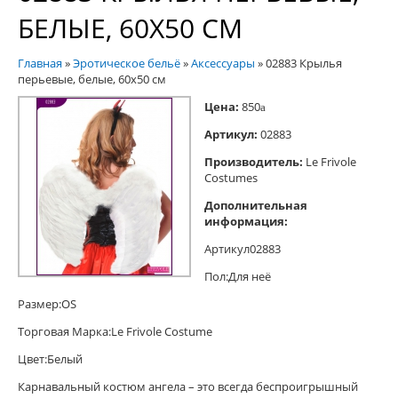
БЕЛЫЕ, 60Х50 СМ
Главная
»
Эротическое бельё
»
Аксессуары
»
02883 Крылья
перьевые, белые, 60х50 см
Цена:
850
a
Артикул:
02883
Производитель:
Le Frivole
Costumes
Дополнительная
информация:
Артикул02883
Пол:Для неё
Размер:OS
Торговая Марка:Le Frivole Costume
Цвет:Белый
Карнавальный костюм ангела – это всегда беспроигрышный