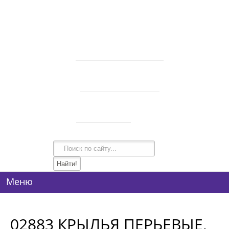
В корзине 0 товаров
на сумму
0 руб.
intim-garmonia@mail.ru
750-44-34
+7 (928)
750-54-74
+7 (928)
134-99-95
+7 (938)
Режим работы
10:00-21:00
Меню
02883 КРЫЛЬЯ ПЕРЬЕВЫЕ,